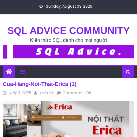
Skip to content
Sunday, August 09, 2026
SQL ADVICE COMMUNITY
Kiến thức SQL dành cho mọi người
Cua-Hang-Noi-That-Erica (1)
Posted on
Author
on cua-hang-noi-
July 3, 2025
admin
Comments Off
that-erica (1)