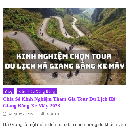
Blog
Kiến Thức Cộng Đồng
Chia Sẻ Kinh Nghiệm Tham Gia Tour Du Lịch Hà
Giang Bằng Xe Máy 2023
Author
Posted on
admin
August 9, 2023
Hà Giang là một điểm đến hấp dẫn cho những du khách yêu