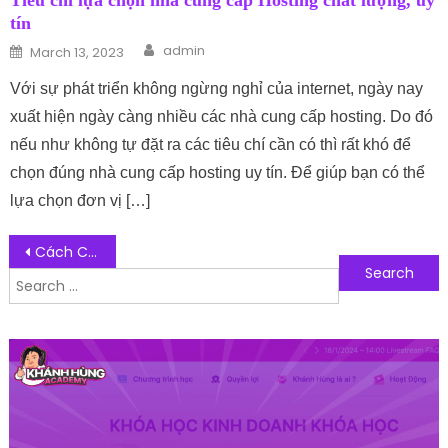
Tiêu chí lựa chọn nhà cung cấp Hosting chất lượng, uy
tín
Author
Posted on
admin
March 13, 2023
Với sự phát triển không ngừng nghỉ của internet, ngày nay
xuất hiện ngày càng nhiều các nhà cung cấp hosting. Do đó
nếu như không tự đặt ra các tiêu chí cần có thì rất khó để
chọn đúng nhà cung cấp hosting uy tín. Để giúp bạn có thể
lựa chọn đơn vị […]
Post navigation
Cách Chọn Màu Ghế Sofa Phòng Khách Đẹp, Hợp Xu Hướng
Search for:
Follow