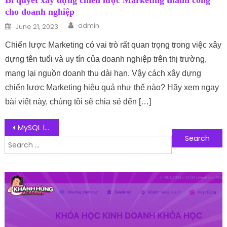
Bí quyết xây dựng chiến lược Marketing thành công
cho doanh nghiệp
Author
Posted on
admin
June 21, 2023
Chiến lược Marketing có vai trò rất quan trọng trong việc xây
dựng tên tuổi và uy tín của doanh nghiệp trên thị trường,
mang lại nguồn doanh thu dài hạn. Vậy cách xây dựng
chiến lược Marketing hiệu quả như thế nào? Hãy xem ngay
bài viết này, chúng tôi sẽ chia sẻ đến […]
Post navigation
MySQL là gì? Tổng quan về hệ quản trị dữ liệu MySQL
Search for:
Follow