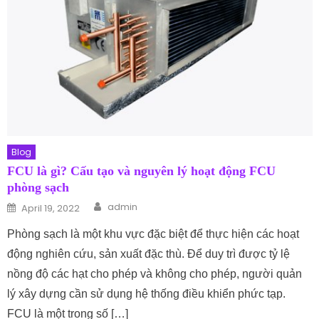
Blog
FCU là gì? Cấu tạo và nguyên lý hoạt động FCU
phòng sạch
Author
Posted on
admin
April 19, 2022
Phòng sạch là một khu vực đặc biệt để thực hiện các hoạt
động nghiên cứu, sản xuất đặc thù. Để duy trì được tỷ lệ
nồng độ các hạt cho phép và không cho phép, người quản
lý xây dựng cần sử dụng hệ thống điều khiển phức tạp.
FCU là một trong số […]