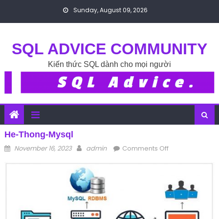
Skip to content
Sunday, August 09, 2026
SQL ADVICE COMMUNITY
Kiến thức SQL dành cho mọi người
He-Thong-Mysql
Posted on
Author
on he-thong-
November 16, 2023
admin
Comments Off
mysql