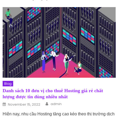
Blog
Danh sách 10 đơn vị cho thuê Hosting giá rẻ chất
lượng được tin dùng nhiều nhất
Author
Posted on
admin
November 15, 2022
Hiện nay, nhu cầu Hosting tăng cao kéo theo thị trường dịch