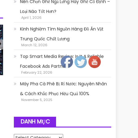
Nên Chọn Ghế Ngả Lưng Hay Ghế Cố Định –
Loại Nào Tốt Hơn?
April 1, 2026
Kinh Nghiệm Tìm Nguồn Hàng Đồ Ăn Vặt
Trung Quốc Chất Lượng
March 12, 2026
Follow
Top Smart Media Review: Is It A Reliable
Facebook Ads Partner?
February 22, 2026
Máy Pha Cà Phê Bị Rỉ Nước: Nguyên Nhân
& Cách Khắc Phục Hiệu Quả 100%
November 5, 2025
DANH MỤC
Danh mục