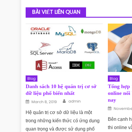
BÀI VIẾT LIÊN QUAN
Blog
Blog
Danh sách 10 hệ quản trị cơ sở
Tổng hợp 
dữ liệu phổ biến nhất
online nổi
Author
nay
Posted on
admin
March 8, 2019
Posted o
November
Hệ quản trị cơ sở dữ liệu là một
Bên cạnh hìn
trong những kiến thức có ứng dụng
thi online 
quan trọng và được sử dụng phổ