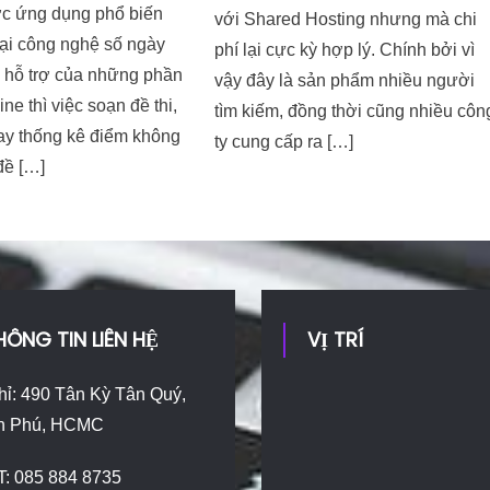
c ứng dụng phổ biến
với Shared Hosting nhưng mà chi
đại công nghệ số ngày
phí lại cực kỳ hợp lý. Chính bởi vì
ự hỗ trợ của những phần
vậy đây là sản phẩm nhiều người
ne thì việc soạn đề thi,
tìm kiếm, đồng thời cũng nhiều côn
ay thống kê điểm không
ty cung cấp ra […]
đề […]
HÔNG TIN LIÊN HỆ
VỊ TRÍ
hỉ: 490 Tân Kỳ Tân Quý,
n Phú, HCMC
T: 085 884 8735