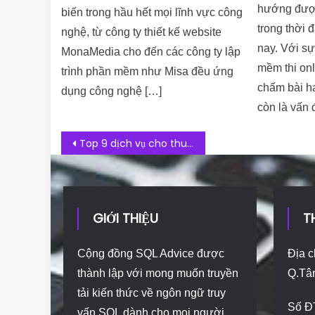
hướng đượ
biến trong hầu hết mọi lĩnh vực công
trong thời 
nghệ, từ công ty thiết kế website
nay. Với s
MonaMedia cho đến các công ty lập
mềm thi onli
trình phần mềm như Misa đều ứng
chấm bài h
dụng công nghệ […]
còn là vấn 
Post navigation
Top 9 dịch vụ cho thuê Hosting miễn phí chất lượng và hiệu quả
GIỚI THIỆU
T
Cộng đồng SQL Advice được
Địa c
thành lập với mong muốn truyền
Q.Tâ
tải kiến thức về ngôn ngữ truy
Số Đ
vấn SQL dành cho mọi người.