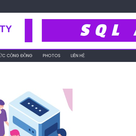
TY
HỨC CỘNG ĐỒNG
PHOTOS
LIÊN HỆ
ting-mien-phi-la-gi