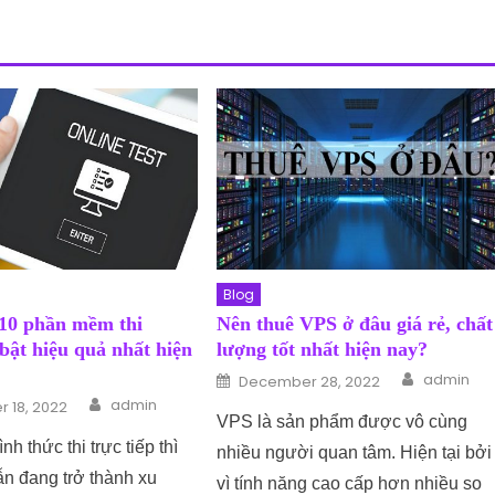
Blog
10 phần mềm thi
Nên thuê VPS ở đâu giá rẻ, chất
 bật hiệu quả nhất hiện
lượng tốt nhất hiện nay?
Author
Posted on
admin
December 28, 2022
Author
n
admin
 18, 2022
VPS là sản phẩm được vô cùng
h thức thi trực tiếp thì
nhiều người quan tâm. Hiện tại bởi
vẫn đang trở thành xu
vì tính năng cao cấp hơn nhiều so