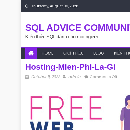
Skip to content
Thursday, August 06, 2026
SQL ADVICE COMMUNI
Kiến thức SQL dành cho mọi người
HOME
GIỚI THIỆU
BLOG
KIẾN T
Hosting-Mien-Phi-La-Gi
Posted on
Author
on hos
October 11, 2022
admin
Comments Off