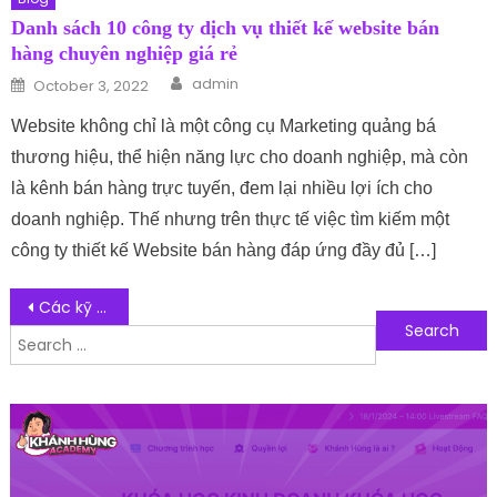
Danh sách 10 công ty dịch vụ thiết kế website bán
hàng chuyên nghiệp giá rẻ
Author
Posted on
admin
October 3, 2022
Website không chỉ là một công cụ Marketing quảng bá
thương hiệu, thể hiện năng lực cho doanh nghiệp, mà còn
là kênh bán hàng trực tuyến, đem lại nhiều lợi ích cho
doanh nghiệp. Thế nhưng trên thực tế việc tìm kiếm một
công ty thiết kế Website bán hàng đáp ứng đầy đủ […]
Post navigation
Các kỹ thuật chơi golf cơ bản mà golfer cần chuẩn bị
Search for:
Follow