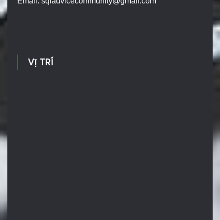
Email:
sqladvicecommunity@gmail.com
VỊ TRÍ