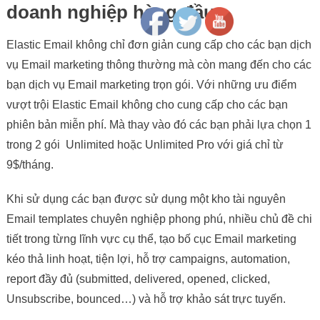
doanh nghiệp hàng đầu
Elastic Email không chỉ đơn giản cung cấp cho các bạn dịch
vụ Email marketing thông thường mà còn mang đến cho các
bạn dịch vụ Email marketing trọn gói. Với những ưu điểm
vượt trội Elastic Email không cho cung cấp cho các bạn
phiên bản miễn phí. Mà thay vào đó các bạn phải lựa chọn 1
trong 2 gói Unlimited hoặc Unlimited Pro với giá chỉ từ
9$/tháng.
Khi sử dụng các bạn được sử dụng một kho tài nguyên
Email templates chuyên nghiệp phong phú, nhiều chủ đề chi
tiết trong từng lĩnh vực cụ thể, tạo bố cục Email marketing
kéo thả linh hoạt, tiện lợi, hỗ trợ campaigns, automation,
report đầy đủ (submitted, delivered, opened, clicked,
Un
subscribe
, bounced…) và hỗ trợ khảo sát trực tuyến.