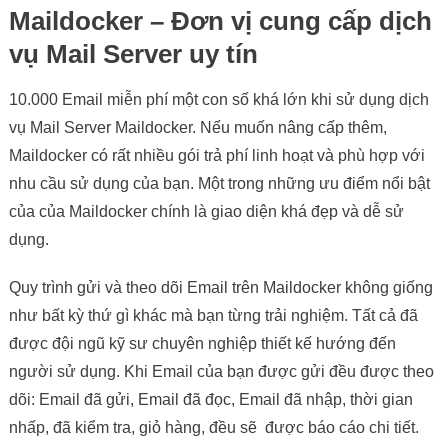
Maildocker – Đơn vị cung cấp dịch
vụ Mail Server uy tín
10.000 Email miễn phí một con số khá lớn khi sử dụng dịch
vụ Mail Server Maildocker. Nếu muốn nâng cấp thêm,
Maildocker có rất nhiều gói trả phí linh hoạt và phù hợp với
nhu cầu sử dụng của bạn. Một trong những ưu điểm nổi bật
của của Maildocker chính là giao diện khá đẹp và dễ sử
dụng.
Quy trình gửi và theo dõi Email trên Maildocker không giống
như bất kỳ thứ gì khác mà bạn từng trải nghiệm. Tất cả đã
được đội ngũ kỹ sư chuyên nghiệp thiết kế hướng đến
người sử dụng. Khi Email của bạn được gửi đều được theo
dõi: Email đã gửi, Email đã đọc, Email đã nhập, thời gian
nhấp, đã kiểm tra, giỏ hàng, đều sẽ được báo cáo chi tiết.