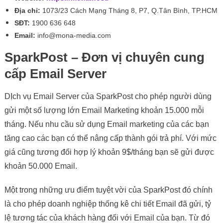
Địa chỉ:
1073/23 Cách Mạng Tháng 8, P7, Q.Tân Bình, TP.HCM
SĐT:
1900 636 648
Email:
info@mona-media.com
SparkPost – Đơn vị chuyên cung
cấp Email Server
DỊch vụ Email Server của SparkPost cho phép người dùng
gửi một số lượng lớn Email Marketing khoản 15.000 mỗi
tháng. Nếu nhu cầu sử dụng Email marketing của các bạn
tăng cao các bạn có thể nâng cấp thành gói trả phí. Với mức
giá cũng tương đối hợp lý khoản 9$/tháng bạn sẽ gửi được
khoản 50.000 Email.
Một trong những ưu điểm tuyệt vời của SparkPost đó chính
là cho phép doanh nghiệp thống kê chi tiết Email đã gửi, tỷ
lệ tương tác của khách hàng đối với Email của bạn. Từ đó