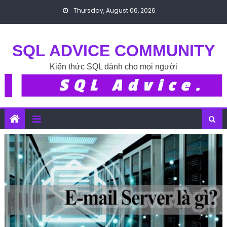
Skip to content
Thursday, August 06, 2026
SQL ADVICE COMMUNITY
Kiến thức SQL dành cho mọi người