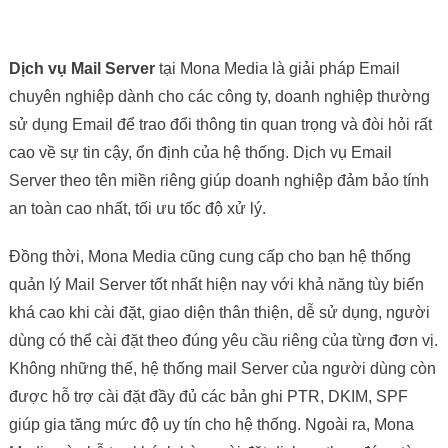
Dịch vụ Mail Server
tại Mona Media là giải pháp Email
chuyên nghiệp dành cho các công ty, doanh nghiệp thường
sử dụng Email để trao đổi thông tin quan trọng và đòi hỏi rất
cao về sự tin cậy, ổn định của hệ thống. Dịch vụ Email
Server theo tên miền riêng giúp doanh nghiệp đảm bảo tính
an toàn cao nhất, tối ưu tốc độ xử lý.
Đồng thời, Mona Media cũng cung cấp cho bạn hệ thống
quản lý Mail Server tốt nhất hiện nay với khả năng tùy biến
khá cao khi cài đặt, giao diện thân thiện, dễ sử dụng, người
dùng có thể cài đặt theo đúng yêu cầu riêng của từng đơn vị.
Không những thế, hệ thống mail Server của người dùng còn
được hỗ trợ cài đặt đầy đủ các bản ghi PTR, DKIM, SPF
giúp gia tăng mức độ uy tín cho hệ thống. Ngoài ra, Mona