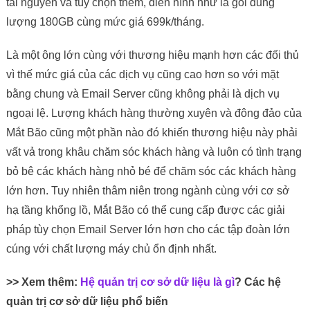
tài nguyên và tùy chọn thêm, điển hình như là gói dung
lượng 180GB cùng mức giá 699k/tháng.
Là một ông lớn cùng với thương hiệu mạnh hơn các đối thủ
vì thế mức giá của các dịch vụ cũng cao hơn so với mặt
bằng chung và Email Server cũng không phải là dịch vụ
ngoại lệ. Lượng khách hàng thường xuyên và đông đảo của
Mắt Bão cũng một phần nào đó khiến thương hiệu này phải
vất vả trong khâu chăm sóc khách hàng và luôn có tình trạng
bỏ bê các khách hàng nhỏ bé để chăm sóc các khách hàng
lớn hơn. Tuy nhiên thâm niên trong ngành cùng với cơ sở
hạ tầng khổng lồ, Mắt Bão có thể cung cấp được các giải
pháp tùy chọn Email Server lớn hơn cho các tập đoàn lớn
cúng với chất lượng máy chủ ổn định nhất.
>> Xem thêm:
Hệ quản trị cơ sở dữ liệu là gì
? Các hệ
quản trị cơ sở dữ liệu phổ biến