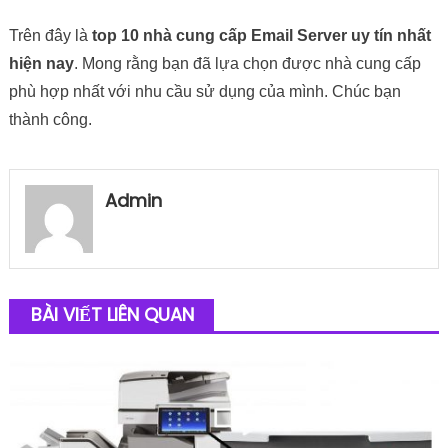
Trên đây là
top 10 nhà cung cấp Email Server uy tín nhất
hiện nay
. Mong rằng bạn đã lựa chọn được nhà cung cấp
phù hợp nhất với nhu cầu sử dụng của mình. Chúc bạn
thành công.
Admin
BÀI VIẾT LIÊN QUAN