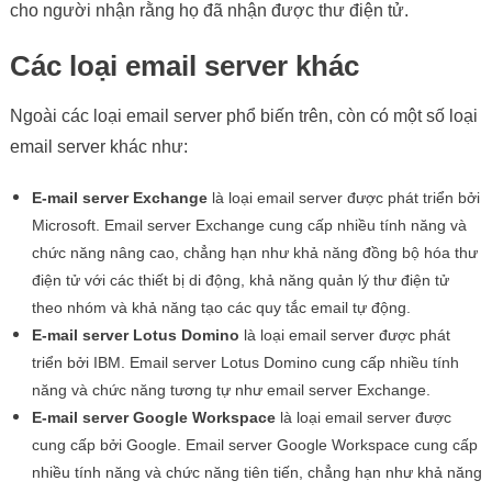
cho người nhận rằng họ đã nhận được thư điện tử.
Các loại email server khác
Ngoài các loại email server phổ biến trên, còn có một số loại
email server khác như:
E-mail server Exchange
là loại email server được phát triển bởi
Microsoft. Email server Exchange cung cấp nhiều tính năng và
chức năng nâng cao, chẳng hạn như khả năng đồng bộ hóa thư
điện tử với các thiết bị di động, khả năng quản lý thư điện tử
theo nhóm và khả năng tạo các quy tắc email tự động.
E-mail server Lotus Domino
là loại email server được phát
triển bởi IBM. Email server Lotus Domino cung cấp nhiều tính
năng và chức năng tương tự như email server Exchange.
E-mail server Google Workspace
là loại email server được
cung cấp bởi Google. Email server Google Workspace cung cấp
nhiều tính năng và chức năng tiên tiến, chẳng hạn như khả năng