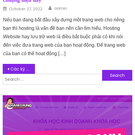
chuộng hiện nay
Author
Posted on
admin
October 27, 2022
Nếu bạn đang bắt đầu xây dựng một trang web cho riêng
bạn thì hosting là vấn đề bạn nên cần tìm hiểu. Hosting
Website hay lưu trữ web là điều bắt buộc phải có khi nói
đến việc đưa trang web của bạn hoạt động. Để trang web
của bạn có thể hoạt động […]
Post navigation
Các kỹ thuật chơi golf cơ bản mà golfer cần chuẩn bị
Search for:
Follow