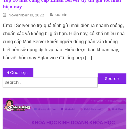
Top 10 nhà cung cấp Email Server uy tín giá tốt nhất
hiện nay
Author
Posted on
admin
November 10, 2022
Email Server hỗ trợ quá trình gửi mail diễn ra nhanh chóng,
chuẩn xác và không bị giới hạn. Hiện nay, có khá nhiều nhà
cung cấp Mail Server khiến người dùng phân vân không
biết nên sử dụng dịch vụ nào. Hiểu được băn khoăn này,
bài viết hôm nay Sqladvice đã tổng hợp […]
Post navigation
Các Loại Máy Phát Điện Dành Cho Công Trình Phổ Biến Nhất Hiện Nay
Search for:
Follow