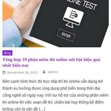
Blog
Tổng hợp 10 phần mềm thi online nổi bật hiệu quả
nhất hiện nay
Author
Posted on
admin
November 18, 2022
Bên cạnh hình thức thi trực tiếp thì thi online vẫn đang trở
thành xu hướng được ứng dụng phổ biến trong thời đại
công nghệ số ngày nay. Với sự hỗ trợ của những phần mềm
thi online thì việc soạn đề thi, chấm bài hay thống kê điểm
không còn là vấn đề […]