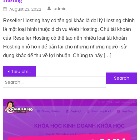
Hosting
Author
Posted on
admin
August 23, 2022
Reseller Hosting hay có tên gọi khác là đại lý Hosting chính
là một loại hình thuộc dịch vụ Web Hosting. Chủ tài khoản
của Reseller Hosting có thể tạo nên nhiều loại tài khoản
Hosting nhỏ hơn để bán lại cho những những người sử
dụng khác để thu về lợi nhuận. Chúng ta hãy […]
Post navigation
Tiêu chí chọn mua máy tính bảng cho trẻ em học tiếng Anh
Search for:
Follow