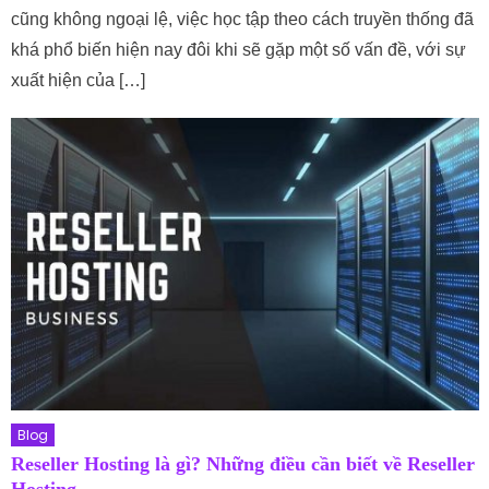
cũng không ngoại lệ, việc học tập theo cách truyền thống đã
khá phổ biến hiện nay đôi khi sẽ gặp một số vấn đề, với sự
xuất hiện của […]
Blog
Reseller Hosting là gì? Những điều cần biết về Reseller