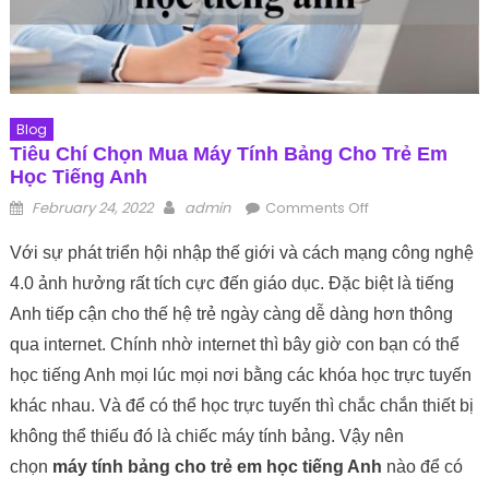
Blog
Tiêu Chí Chọn Mua Máy Tính Bảng Cho Trẻ Em
Học Tiếng Anh
Posted on
Author
on Tiêu chí chọn
February 24, 2022
admin
Comments Off
mua máy tính
Với sự phát triển hội nhập thế giới và cách mạng công nghệ
bảng cho trẻ em
học tiếng Anh
4.0 ảnh hưởng rất tích cực đến giáo dục. Đặc biệt là tiếng
Anh tiếp cận cho thế hệ trẻ ngày càng dễ dàng hơn thông
qua internet. Chính nhờ internet thì bây giờ con bạn có thể
học tiếng Anh mọi lúc mọi nơi bằng các khóa học trực tuyến
khác nhau. Và để có thể học trực tuyến thì chắc chắn thiết bị
không thể thiếu đó là chiếc máy tính bảng. Vậy nên
chọn
máy tính bảng cho trẻ em học tiếng Anh
nào để có