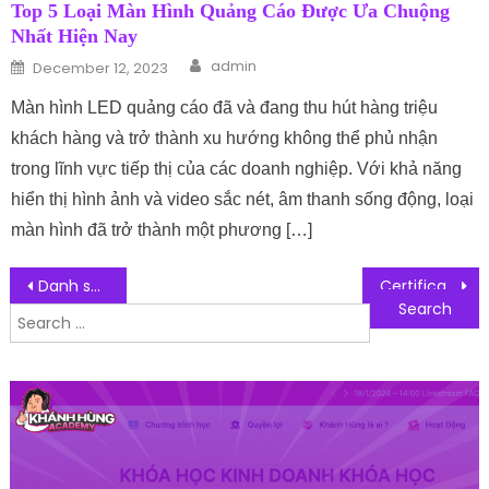
Top 5 Loại Màn Hình Quảng Cáo Được Ưa Chuộng
Nhất Hiện Nay
Author
Posted on
admin
December 12, 2023
Màn hình LED quảng cáo đã và đang thu hút hàng triệu
khách hàng và trở thành xu hướng không thể phủ nhận
trong lĩnh vực tiếp thị của các doanh nghiệp. Với khả năng
hiển thị hình ảnh và video sắc nét, âm thanh sống động, loại
màn hình đã trở thành một phương […]
Post navigation
Danh sách 10 công ty chuyên thiết kế website – công ty lập trình thiết kế web app
Certificate Authority là gì? Danh sách 10 đơn vị cung cấp uy tín hiện nay
Search for: