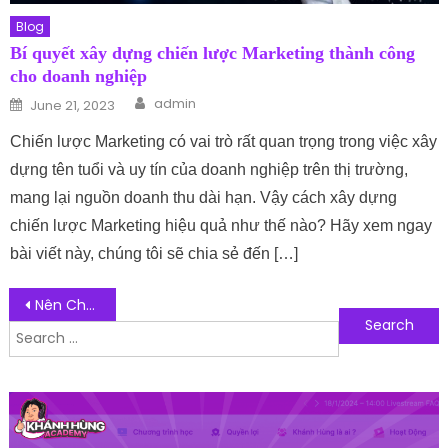
Blog
Bí quyết xây dựng chiến lược Marketing thành công
cho doanh nghiệp
Author
Posted on
admin
June 21, 2023
Chiến lược Marketing có vai trò rất quan trọng trong việc xây
dựng tên tuổi và uy tín của doanh nghiệp trên thị trường,
mang lại nguồn doanh thu dài hạn. Vậy cách xây dựng
chiến lược Marketing hiệu quả như thế nào? Hãy xem ngay
bài viết này, chúng tôi sẽ chia sẻ đến […]
Post navigation
Nên Chọn Ghế Ngả Lưng Hay Ghế Cố Định – Loại Nào Tốt Hơn?
Search for: