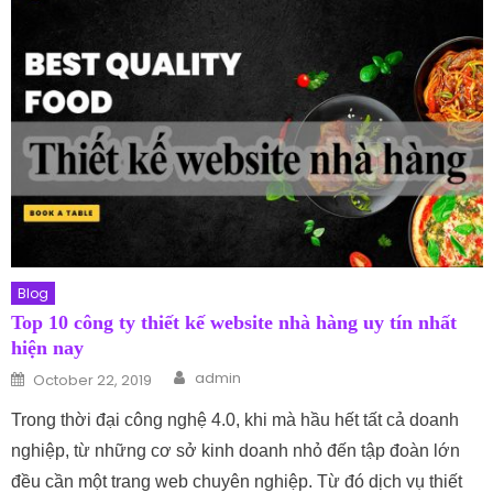
Blog
Top 10 công ty thiết kế website nhà hàng uy tín nhất
hiện nay
Author
Posted on
admin
October 22, 2019
Trong thời đại công nghệ 4.0, khi mà hầu hết tất cả doanh
nghiệp, từ những cơ sở kinh doanh nhỏ đến tập đoàn lớn
đều cần một trang web chuyên nghiệp. Từ đó dịch vụ thiết