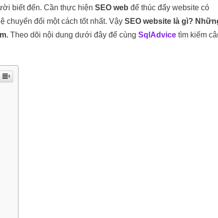
ời biết đến. Cần thực hiện
SEO web
để thúc đẩy website có
lệ chuyển đổi một cách tốt nhất. Vậy
SEO website là gì?
Nhữn
ếm.
Theo dõi nội dung dưới đây để cùng
SqlAdvice
tìm kiếm câ