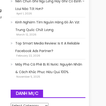
Nên Chọn Ghế Ngả Lưng Hay Ghế Cố Định –
Loại Nào Tốt Hơn?
g
April 1, 2026
u
Kinh Nghiệm Tìm Nguồn Hàng Đồ Ăn Vặt
Trung Quốc Chất Lượng
March 12, 2026
Top Smart Media Review: Is It A Reliable
Facebook Ads Partner?
February 22, 2026
Máy Pha Cà Phê Bị Rỉ Nước: Nguyên Nhân
& Cách Khắc Phục Hiệu Quả 100%
November 5, 2025
DANH MỤC
Danh mục