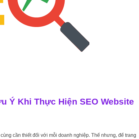
u Ý Khi Thực Hiện SEO Website
b là gì? Những lưu ý khi thực hiện SEO website lên TOP tìm kiếm
 cùng cần thiết đối với mỗi doanh nghiệp. Thế nhưng, để trang