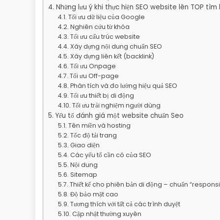
Những lưu ý khi thực hiện SEO website lên TOP tìm
Tối ưu dữ liệu của Google
Nghiên cứu từ khóa
Tối ưu cấu trúc website
Xây dựng nội dung chuẩn SEO
Xây dựng liên kết (backlink)
Tối ưu Onpage
Tối ưu Off-page
Phân tích và đo lường hiệu quả SEO
Tối ưu thiết bị di động
Tối ưu trải nghiệm người dùng
Yếu tố đánh giá một website chuẩn Seo
Tên miền và hosting
Tốc độ tải trang
Giao diện
Các yếu tố cần có của SEO
Nội dung
Sitemap
Thiết kế cho phiên bản di động – chuẩn “respons
Độ bảo mật cao
Tương thích với tất cả các trình duyệt
Cập nhật thường xuyên