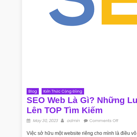
Blog
Kiến Thức Cộng Đồng
SEO Web Là Gì? Những Lư
Lên TOP Tìm Kiếm
Posted on
Author
on SEO We
May 30, 2023
admin
Comments Off
Việc sở hữu một website riêng cho mình là điều vô