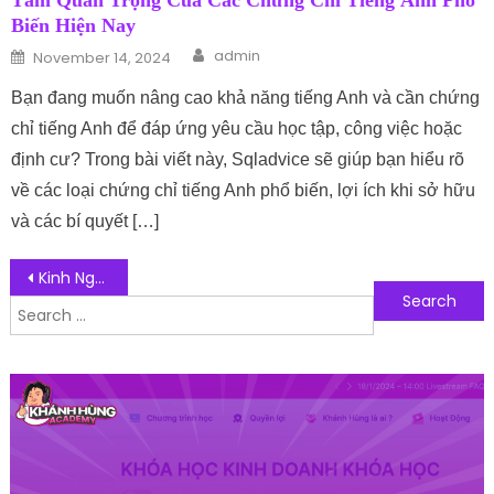
Tầm Quan Trọng Của Các Chứng Chỉ Tiếng Anh Phổ
Biến Hiện Nay
Author
Posted on
admin
November 14, 2024
Bạn đang muốn nâng cao khả năng tiếng Anh và cần chứng
chỉ tiếng Anh để đáp ứng yêu cầu học tập, công việc hoặc
định cư? Trong bài viết này, Sqladvice sẽ giúp bạn hiểu rõ
về các loại chứng chỉ tiếng Anh phổ biến, lợi ích khi sở hữu
và các bí quyết […]
Post navigation
Kinh Nghiệm Tìm Nguồn Hàng Đồ Ăn Vặt Trung Quốc Chất Lượng
Search for:
Follow