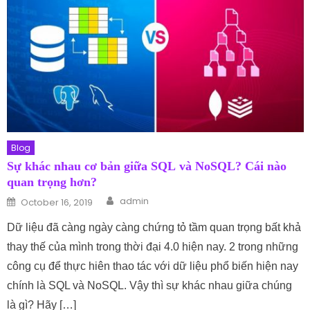
Blog
Sự khác nhau cơ bản giữa SQL và NoSQL? Cái nào
quan trọng hơn?
Author
Posted on
admin
October 16, 2019
Dữ liệu đã càng ngày càng chứng tỏ tầm quan trọng bất khả
thay thế của mình trong thời đại 4.0 hiện nay. 2 trong những
công cụ để thực hiên thao tác với dữ liệu phổ biến hiện nay
chính là SQL và NoSQL. Vậy thì sự khác nhau giữa chúng
là gì? Hãy […]