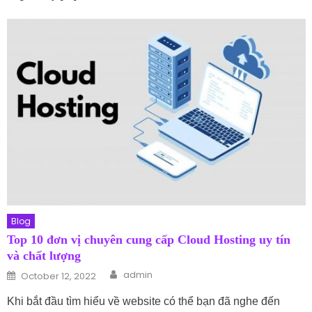
Blog
Top 10 đơn vị chuyên cung cấp Cloud Hosting uy tín
và chất lượng
Author
Posted on
admin
October 12, 2022
Khi bắt đầu tìm hiểu về website có thể bạn đã nghe đến