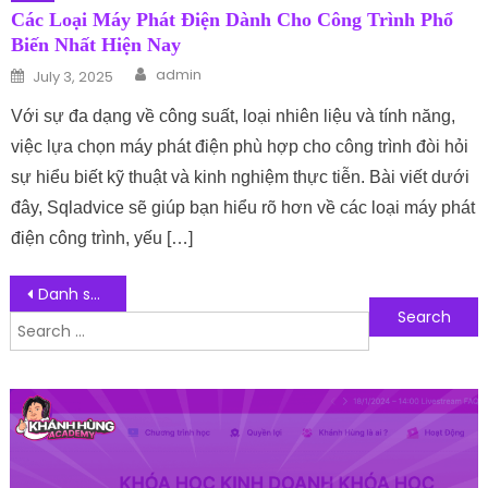
Các Loại Máy Phát Điện Dành Cho Công Trình Phổ
Biến Nhất Hiện Nay
Author
Posted on
admin
July 3, 2025
Với sự đa dạng về công suất, loại nhiên liệu và tính năng,
việc lựa chọn máy phát điện phù hợp cho công trình đòi hỏi
sự hiểu biết kỹ thuật và kinh nghiệm thực tiễn. Bài viết dưới
đây, Sqladvice sẽ giúp bạn hiểu rõ hơn về các loại máy phát
điện công trình, yếu […]
Post navigation
Danh sách 10 Phần mềm quản lý trung tâm ngoại ngữ hiệu quả nhất
Search for:
Follow