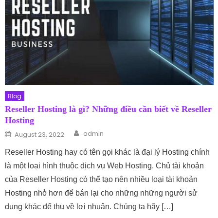
Blog
Reseller Hosting là gì? Những điều cần biết về Reseller
Hosting
Author
Posted on
admin
August 23, 2022
Reseller Hosting hay có tên gọi khác là đại lý Hosting chính
là một loại hình thuộc dịch vụ Web Hosting. Chủ tài khoản
của Reseller Hosting có thể tạo nên nhiều loại tài khoản
Hosting nhỏ hơn để bán lại cho những những người sử
dụng khác để thu về lợi nhuận. Chúng ta hãy […]