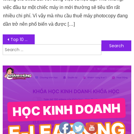
việc đầu tư một chiếc máy in mới thường sẽ tiêu tốn rất
nhiều chi phí. Vì vậy mà nhu cầu thuê máy photocopy đang
dần trở nên phổ biến và được […]
Post navigation
Top 10 đơn vị dịch vụ phòng Marketing thuê ngoài hiệu quả nhất TPHCM 2023
Search for:
Follow