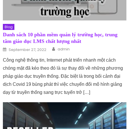
Blog
Danh sách 10 phần mềm quản lý trường học, trung
tâm giáo dục LMS chất lượng nhất
Author
Posted on
admin
September 27, 2022
Công nghệ thông tin, Internet phát triển nhanh một cách
chóng mặt đã kéo theo đó là sự thay đổi về những phương
pháp giáo dục truyền thống. Đặc biệt là trong bối cảnh đại
dịch Covid 19 bùng phát thì việc chuyển đổi mô hình giảng
dạy từ truyền thống sang trực tuyến trở […]