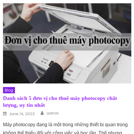
Blog
Danh sách 5 đơn vị cho thuê máy photocopy chất
lượng, uy tín nhất
Author
Posted on
admin
June 14, 2023
Máy photocopy đang là một trong những thiết bị quan trọng
không thể thiếu đối với công việc và học tập. Thế nhưng,