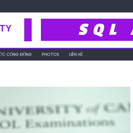
TY
HỨC CỘNG ĐỒNG
PHOTOS
LIÊN HỆ
h-sat-va-ielts-5