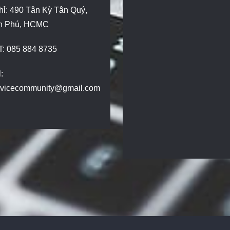
hỉ: 490 Tân Kỳ Tân Quý,
n Phú, HCMC
T: 085 884 8735
:
dvicecommunity@gmail.com