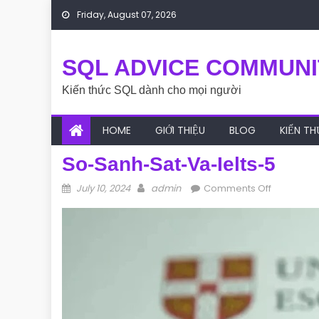
Skip to content
Friday, August 07, 2026
SQL ADVICE COMMUNI
Kiến thức SQL dành cho mọi người
HOME
GIỚI THIỆU
BLOG
KIẾN T
So-Sanh-Sat-Va-Ielts-5
Posted on
Author
on so-san
July 10, 2024
admin
Comments Off