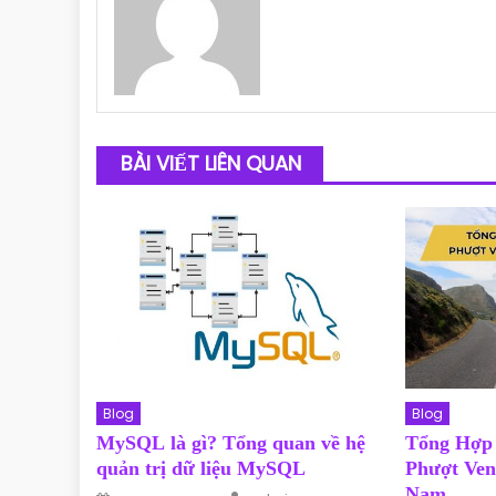
BÀI VIẾT LIÊN QUAN
Blog
Blog
MySQL là gì? Tổng quan về hệ
Tổng Hợp
quản trị dữ liệu MySQL
Phượt Ven
Author
Nam