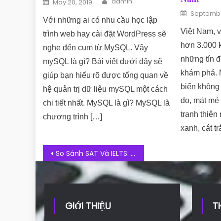
Posted on
admin
May 20, 2019
Posted o
Septembe
Với những ai có nhu cầu học lập
Việt Nam, 
trình web hay cài đặt WordPress sẽ
hơn 3.000 
nghe đến cụm từ MySQL. Vậy
những tín đ
mySQL là gì? Bài viết dưới đây sẽ
khám phá.
giúp bạn hiểu rõ được tổng quan về
biển không 
hệ quản trị dữ liệu mySQL một cách
do, mát mẻ
chi tiết nhất. MySQL là gì? MySQL là
tranh thiên
chương trình […]
xanh, cát t
Post navigation
So Sánh SAT Và IELTS: Chứng Chỉ Nào Khó Hơn? Nên Lựa Chọn Bài Thi Nào?
GIỚI THIỆU
T