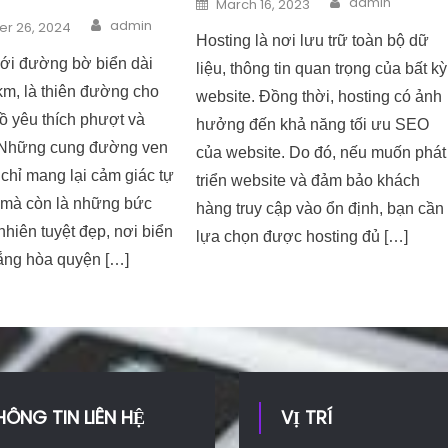
Posted on
admin
March 16, 2023
Author
n
admin
r 26, 2024
Hosting là nơi lưu trữ toàn bộ dữ
với đường bờ biển dài
liệu, thông tin quan trọng của bất kỳ
km, là thiên đường cho
website. Đồng thời, hosting có ảnh
ồ yêu thích phượt và
hưởng đến khả năng tối ưu SEO
 Những cung đường ven
của website. Do đó, nếu muốn phát
chỉ mang lại cảm giác tự
triển website và đảm bảo khách
 mà còn là những bức
hàng truy cập vào ổn định, bạn cần
 nhiên tuyệt đẹp, nơi biển
lựa chọn được hosting đủ […]
rắng hòa quyện […]
HÔNG TIN LIÊN HỆ
VỊ TRÍ