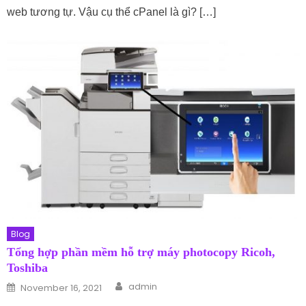
web tương tự. Vậu cụ thể cPanel là gì? […]
Blog
Tổng hợp phần mềm hỗ trợ máy photocopy Ricoh,
Toshiba
Author
Posted on
admin
November 16, 2021