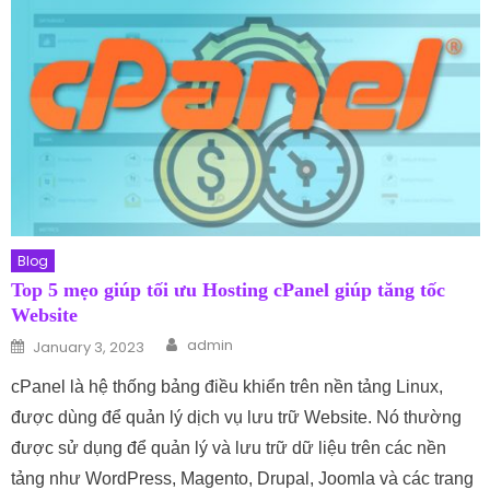
Blog
Top 5 mẹo giúp tối ưu Hosting cPanel giúp tăng tốc
Website
Author
Posted on
admin
January 3, 2023
cPanel là hệ thống bảng điều khiển trên nền tảng Linux,
được dùng để quản lý dịch vụ lưu trữ Website. Nó thường
được sử dụng để quản lý và lưu trữ dữ liệu trên các nền
tảng như WordPress, Magento, Drupal, Joomla và các trang