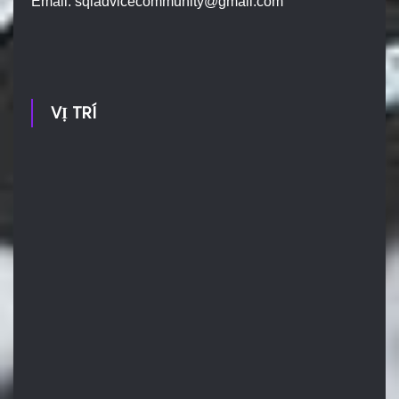
Email:
sqladvicecommunity@gmail.com
VỊ TRÍ