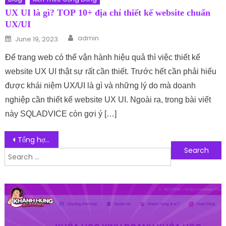
UX UI là gì? TOP 10+ địa chỉ thiết kế website chuẩn
UX/UI
Author
Posted on
admin
June 19, 2023
Để trang web có thể vận hành hiệu quả thì việc thiết kế
website UX UI thật sự rất cần thiết. Trước hết cần phải hiểu
được khái niệm UX/UI là gì và những lý do mà doanh
nghiệp cần thiết kế website UX UI. Ngoài ra, trong bài viết
này SQLADVICE còn gợi ý […]
Post navigation
Tổng hợp 7 địa chỉ bán thảm nhựa trải sàn giá rẻ, chất lượng nhất hiện nay
Search for:
Follow