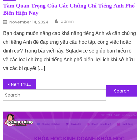
Tầm Quan Trọng Của Các Chứng Chỉ Tiếng Anh Phổ
Biến Hiện Nay
Author
Posted on
admin
November 14, 2024
Bạn đang muốn nâng cao khả năng tiếng Anh và cần chứng
chỉ tiếng Anh để đáp ứng yêu cầu học tập, công việc hoặc
định cư? Trong bài viết này, Sqladvice sẽ giúp bạn hiểu rõ
về các loại chứng chỉ tiếng Anh phổ biến, lợi ích khi sở hữu
và các bí quyết […]
Post navigation
Nên thuê VPS ở đâu giá rẻ, chất lượng tốt nhất hiện nay?
Search for:
Follow