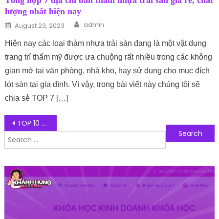
Tổng hợp 7 địa chỉ bán thảm nhựa trải sàn giá rẻ, chất
lượng nhất hiện nay
Author
Posted on
admin
August 23, 2023
Hiện nay các loại thảm nhựa trải sàn đang là một vật dụng
trang trí thẩm mỹ được ưa chuộng rất nhiều trong các không
gian mở tại văn phòng, nhà kho, hay sử dụng cho mục đích
lót sàn tại gia đình. Vì vậy, trong bài viết này chúng tôi sẽ
chia sẻ TOP 7 […]
Post navigation
TOP 10 Thương Hiệu Bàn Bida Nổi Tiếng Nhất Trên Thế Giới
Search for:
Follow