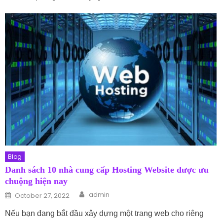
Blog
Danh sách 10 nhà cung cấp Hosting Website được ưu
chuộng hiện nay
Author
Posted on
admin
October 27, 2022
Nếu bạn đang bắt đầu xây dựng một trang web cho riêng