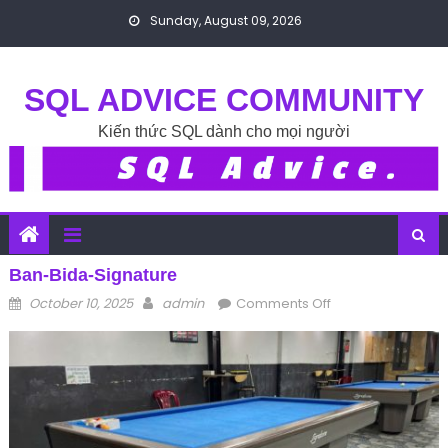
Skip to content
Sunday, August 09, 2026
SQL ADVICE COMMUNITY
Kiến thức SQL dành cho mọi người
Ban-Bida-Signature
Posted on
Author
on ban-bida-
October 10, 2025
admin
Comments Off
signature