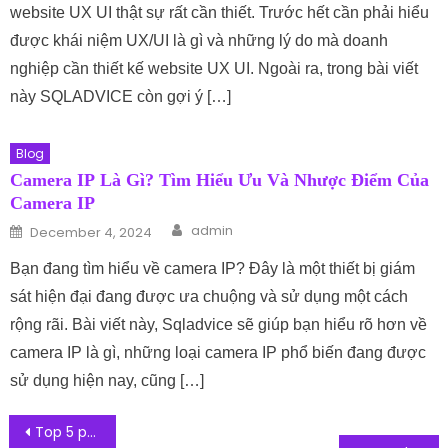
website UX UI thật sự rất cần thiết. Trước hết cần phải hiểu
được khái niệm UX/UI là gì và những lý do mà doanh
nghiệp cần thiết kế website UX UI. Ngoài ra, trong bài viết
này SQLADVICE còn gợi ý […]
Blog
Camera IP Là Gì? Tìm Hiểu Ưu Và Nhược Điểm Của
Camera IP
Author
Posted on
admin
December 4, 2024
Bạn đang tìm hiểu về camera IP? Đây là một thiết bị giám
sát hiện đại đang được ưa chuộng và sử dụng một cách
rộng rãi. Bài viết này, Sqladvice sẽ giúp bạn hiểu rõ hơn về
camera IP là gì, những loại camera IP phổ biến đang được
sử dụng hiện nay, cũng […]
Post navigation
Top 5 phần mềm dạy học online, app dạy học trực tuyến phổ biến hiện nay