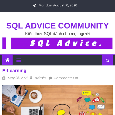
Skip to content
Monday, August 10, 2026
SQL ADVICE COMMUNITY
Kiến thức SQL dành cho mọi người
E-Learning
Posted on
Author
on e-learning
May 26, 2021
admin
Comments Off