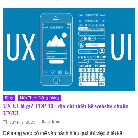
Blog
Kiến Thức Cộng Đồng
UX UI là gì? TOP 10+ địa chỉ thiết kế website chuẩn
UX/UI
Author
Posted on
admin
June 19, 2023
Để trang web có thể vận hành hiệu quả thì việc thiết kế