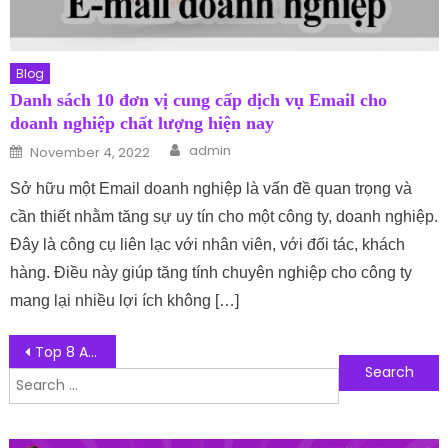
Blog
Danh sách 10 đơn vị cung cấp dịch vụ Email cho
doanh nghiệp chất lượng hiện nay
Author
Posted on
admin
November 4, 2022
Sở hữu một Email doanh nghiệp là vấn đề quan trọng và
cần thiết nhằm tăng sự uy tín cho một công ty, doanh nghiệp.
Đây là công cụ liên lạc với nhân viên, với đối tác, khách
hàng. Điều này giúp tăng tính chuyên nghiệp cho công ty
mang lại nhiều lợi ích không […]
Post navigation
Top 8 App Học Tiếng Trung Cho Người Mới Bắt Đầu Siêu Đỉnh
Search for: