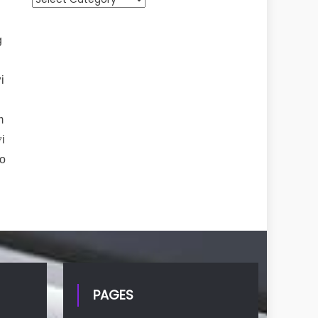
g
i
m
i
ao
PAGES