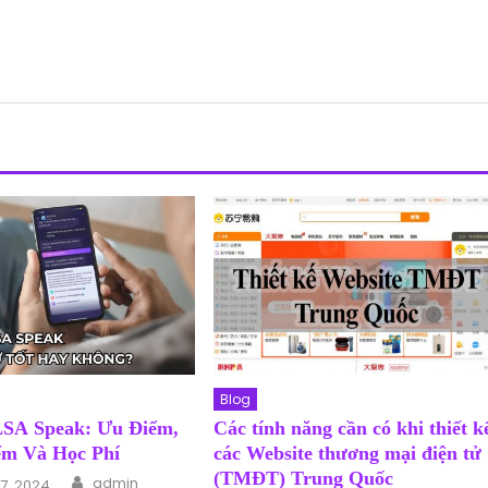
Blog
SA Speak: Ưu Điểm,
Các tính năng cần có khi thiết k
ểm Và Học Phí
các Website thương mại điện tử
Author
(TMĐT) Trung Quốc
n
admin
7, 2024