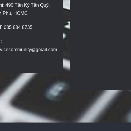
hỉ: 490 Tân Kỳ Tân Quý,
n Phú, HCMC
T: 085 884 8735
:
dvicecommunity@gmail.com