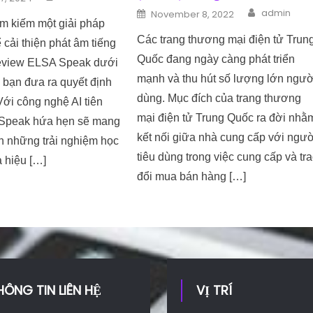
Author
Posted on
admin
November 8, 2022
ìm kiếm một giải pháp
Các trang thương mại điện tử Trun
 cải thiện phát âm tiếng
Quốc đang ngày càng phát triển
eview ELSA Speak dưới
mạnh và thu hút số lượng lớn ngườ
 bạn đưa ra quyết định
dùng. Mục đích của trang thương
Với công nghệ AI tiên
mại điện tử Trung Quốc ra đời nhằ
 Speak hứa hẹn sẽ mang
kết nối giữa nhà cung cấp với ngườ
n những trải nghiệm học
tiêu dùng trong việc cung cấp và tr
à hiệu […]
đổi mua bán hàng […]
HÔNG TIN LIÊN HỆ
VỊ TRÍ