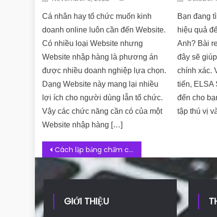
Cá nhân hay tổ chức muốn kinh
Bạn đang t
doanh online luôn cần đến Website.
hiệu quả để
Có nhiều loại Website nhưng
Anh? Bài r
Website nhập hàng là phương án
đây sẽ giúp
được nhiều doanh nghiệp lựa chọn.
chính xác. 
Dạng Website này mang lại nhiều
tiến, ELSA
lợi ích cho người dùng lẫn tổ chức.
đến cho bạ
Vậy các chức năng cần có của một
tập thú vị v
Website nhập hàng […]
Post navigation
Cách lập bảng chấm công khoa học và đơn giản nhất
GIỚI THIỆU
T