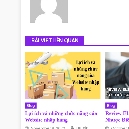
BÀI VIẾT LIÊN QUAN
Blog
Blog
Lợi ích và những chức năng của
Review EL
Website nhập hàng
Nhược Đi
Author
Posted on
Posted o
admin
November 8, 2022
October 1