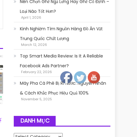
Nên Chọn Ghế Ngả Lưng Hay Ghế Cố Định –
Loại Nào Tốt Hơn?
April 1, 2026
Kinh Nghiệm Tìm Nguồn Hàng Đồ Ăn Vặt
Trung Quốc Chất Lượng
March 12, 2026
Top Smart Media Review: Is It A Reliable
Follow
Facebook Ads Partner?
February 22, 2026
Máy Pha Cà Phê Bị Rỉ Nước: Nguyên Nhân
& Cách Khắc Phục Hiệu Quả 100%
November 5, 2025
DANH MỤC
ế
Danh mục