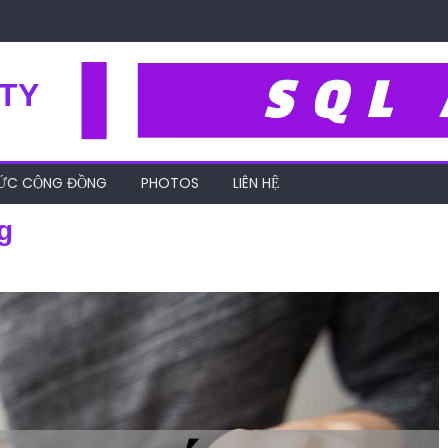
TY
HỨC CỘNG ĐỒNG
PHOTOS
LIÊN HỆ
g
cach-lap-bang-cham-cong