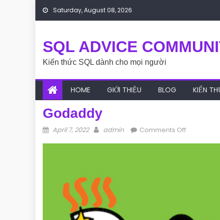
Skip to content
Saturday, August 08, 2026
SQL ADVICE COMMUNI
Kiến thức SQL dành cho mọi người
HOME
GIỚI THIỆU
BLOG
KIẾN T
Godaddy
Posted on
Author
on godad
April 7, 2022
admin
Comments Off