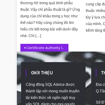
thương hở trong quá trình phẫu
cung cấp đ
thuật. Vậy chỉ phẫu thuật là gì? Ứng
thuộc nhiề
dụng của chỉ khâu trong y học như
tùy ý lựa c
thế nào? Hãy cùng chúng tôi tìm
của mình. C
hiểu chi tiết trong bài viết dưới đây
kênh tăng 
nhé. Chỉ […]
Post navigation
Certificate Authority là gì? Danh sách 10 đơn vị cung cấp uy tín hiện nay
GIỚI THIỆU
T
Cộng đồng SQL Advice được
Địa c
thành lập với mong muốn truyền
Q.Tâ
tải kiến thức về ngôn ngữ truy
Số Đ
vấn SQL dành cho mọi người.