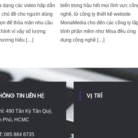
a dạng các video hấp dẫn
biến trong hầu hết mọi lĩnh vực côn
u chủ đề cho người dùng
nghệ, từ công ty thiết kế website
họn để thỏa mãn nhu cầu
MonaMedia cho đến các công ty lậ
hính vì vậy số lượng
trình phần mềm như Misa đều ứng
thương hiệu […]
dụng công nghệ […]
HÔNG TIN LIÊN HỆ
VỊ TRÍ
hỉ: 490 Tân Kỳ Tân Quý,
n Phú, HCMC
T: 085 884 8735