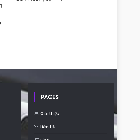
g
p
PAGES
Giới thiệu
Liên Hệ