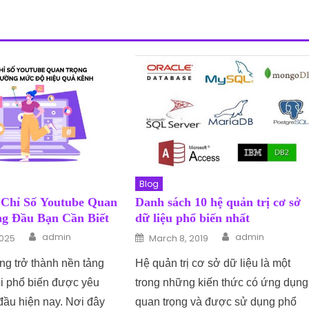
Blog
 Chỉ Số Youtube Quan
Danh sách 10 hệ quản trị cơ sở
g Đầu Bạn Cần Biết
dữ liệu phổ biến nhất
Author
Author
n
Posted on
admin
admin
2025
March 8, 2019
ng trở thành nền tảng
Hệ quản trị cơ sở dữ liệu là một
i phổ biến được yêu
trong những kiến thức có ứng dụng
đầu hiện nay. Nơi đây
quan trọng và được sử dụng phổ