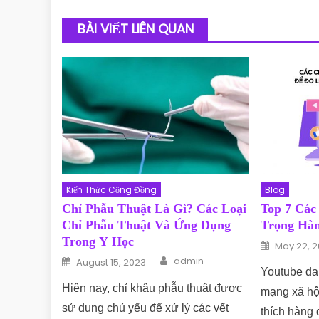
BÀI VIẾT LIÊN QUAN
Kiến Thức Cộng Đồng
Blog
Chỉ Phẫu Thuật Là Gì? Các Loại
Top 7 Các
Chỉ Phẫu Thuật Và Ứng Dụng
Trọng Hàn
Trong Y Học
Posted o
May 22, 
Author
Posted on
admin
August 15, 2023
Youtube đa
Hiện nay, chỉ khâu phẫu thuật được
mạng xã hộ
sử dụng chủ yếu để xử lý các vết
thích hàng 