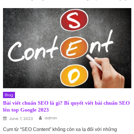
Blog
Bài viết chuẩn SEO là gì? Bí quyết viết bài chuẩn SEO
lên top Google 2023
Author
Posted on
admin
June 7, 2023
Cụm từ “SEO Content” không còn xa lạ đối với những