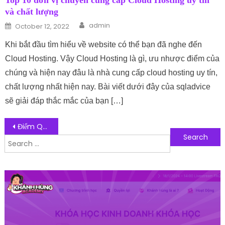
Top 10 đơn vị chuyên cung cấp Cloud Hosting uy tín
và chất lượng
Author
Posted on
admin
October 12, 2022
Khi bắt đầu tìm hiểu về website có thể bạn đã nghe đến
Cloud Hosting. Vậy Cloud Hosting là gì, ưu nhược điểm của
chúng và hiện nay đâu là nhà cung cấp cloud hosting uy tín,
chất lượng nhất hiện nay. Bài viết dưới đây của sqladvice
sẽ giải đáp thắc mắc của bạn […]
Post navigation
Điểm Qua Các Công Cụ SEO YouTube Hiệu Quả, Lên Top Nhanh
Search for:
Follow