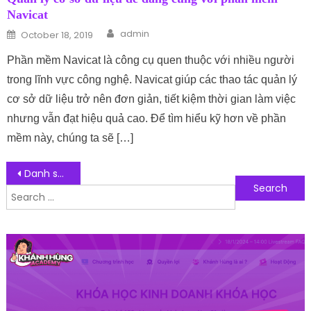
Navicat
Author
Posted on
admin
October 18, 2019
Phần mềm Navicat là công cụ quen thuộc với nhiều người
trong lĩnh vực công nghệ. Navicat giúp các thao tác quản lý
cơ sở dữ liệu trở nên đơn giản, tiết kiệm thời gian làm việc
nhưng vẫn đạt hiệu quả cao. Để tìm hiểu kỹ hơn về phần
mềm này, chúng ta sẽ […]
Post navigation
Danh sách 5 đơn vị cho thuê máy photocopy chất lượng, uy tín nhất
Search for:
Follow