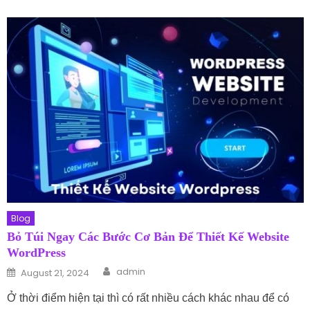
Blog
Bỏ Túi Ngay Các Bước Cơ Bản Để Thiết Kế Website
WordPress
Author
Posted on
admin
August 21, 2024
Ở thời điểm hiện tại thì có rất nhiều cách khác nhau để có