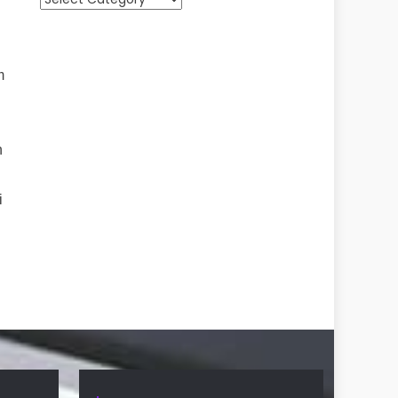
m
h
i