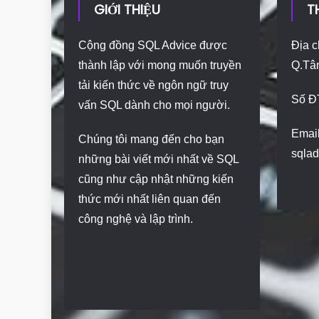
GIỚI THIỆU
T
Cộng đồng SQL Advice được
Địa c
thành lập với mong muốn truyền
Q.Tâ
tải kiến thức về ngôn ngữ truy
Số Đ
vấn SQL dành cho mọi người.
Email
Chúng tôi mang đến cho bạn
sqla
những bài viết mới nhất về SQL
cũng như cập nhật những kiến
thức mới nhất liên quan đến
công nghệ và lập trình.