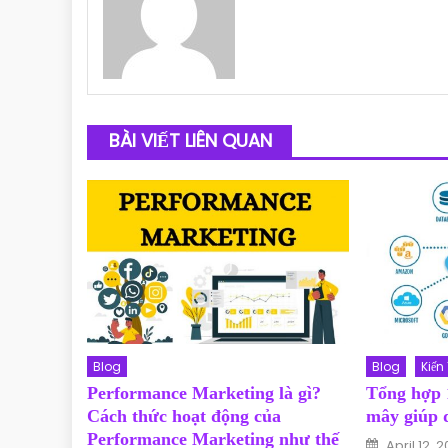
BÀI VIẾT LIÊN QUAN
Blog
Blog
Kiến
Performance Marketing là gì?
Tổng hợp 
Cách thức hoạt động của
mây giúp d
Performance Marketing như thế
Posted o
April 12, 2