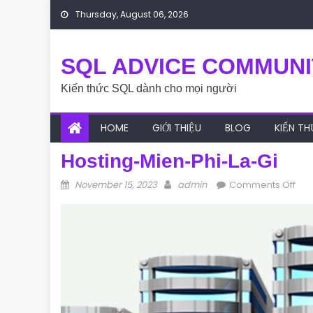
Skip to content
Thursday, August 06, 2026
SQL ADVICE COMMUNI
Kiến thức SQL dành cho mọi người
HOME
GIỚI THIỆU
BLOG
KIẾN T
Hosting-Mien-Phi-La-Gi
Posted on
Author
on 
November 15, 2023
admin
Comments Off