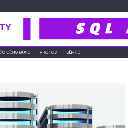
TY
HỨC CỘNG ĐỒNG
PHOTOS
LIÊN HỆ
hosting-mien-phi-la-gi