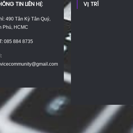
HÔNG TIN LIÊN HỆ
VỊ TRÍ
hỉ: 490 Tân Kỳ Tân Quý,
n Phú, HCMC
T: 085 884 8735
:
dvicecommunity@gmail.com