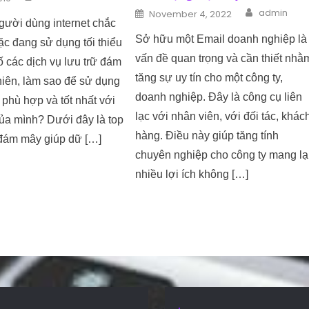
Author
Posted on
admin
November 4, 2022
gười dùng internet chắc
Sở hữu một Email doanh nghiệp là
c đang sử dụng tối thiểu
vấn đề quan trọng và cần thiết nhằ
ố các dịch vụ lưu trữ đám
tăng sự uy tín cho một công ty,
hiên, làm sao để sử dụng
doanh nghiệp. Đây là công cụ liên
y phù hợp và tốt nhất với
lạc với nhân viên, với đối tác, khác
ủa mình? Dưới đây là top
hàng. Điều này giúp tăng tính
 đám mây giúp dữ […]
chuyên nghiệp cho công ty mang lạ
nhiều lợi ích không […]