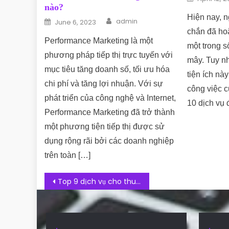
nào?
Hiện nay, n
Author
Posted on
admin
June 6, 2023
chắn đã hoặ
Performance Marketing là một
một trong s
phương pháp tiếp thị trực tuyến với
mây. Tuy n
mục tiêu tăng doanh số, tối ưu hóa
tiện ích nà
chi phí và tăng lợi nhuận. Với sự
công việc c
phát triển của công nghệ và Internet,
10 dịch vụ
Performance Marketing đã trở thành
một phương tiện tiếp thị được sử
dụng rộng rãi bởi các doanh nghiệp
trên toàn […]
Post navigation
Top 9 dịch vụ cho thuê Hosting miễn phí chất lượng và hiệu quả