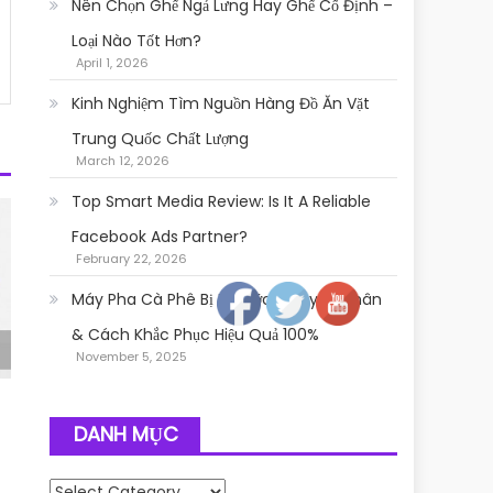
Nên Chọn Ghế Ngả Lưng Hay Ghế Cố Định –
Loại Nào Tốt Hơn?
April 1, 2026
Kinh Nghiệm Tìm Nguồn Hàng Đồ Ăn Vặt
Trung Quốc Chất Lượng
March 12, 2026
Top Smart Media Review: Is It A Reliable
Facebook Ads Partner?
Follow
February 22, 2026
Máy Pha Cà Phê Bị Rỉ Nước: Nguyên Nhân
& Cách Khắc Phục Hiệu Quả 100%
November 5, 2025
DANH MỤC
Danh mục