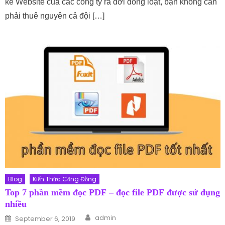
kế Website của các công ty ra đời đồng loạt, bạn không cần
phải thuê nguyên cả đội […]
Blog
Kiến Thức Cộng Đồng
Top 7 phần mềm đọc PDF – đọc file PDF được sử dụng
nhiều
Author
Posted on
admin
September 6, 2019