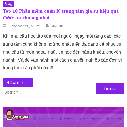
Blog
Top 10 Phần mềm quản lý trung tâm gia sư hiệu quả
được ưa chuộng nhất
Author
Posted on
admin
October 20, 2022
Khi nhu cầu học tập của mọi người ngày một tăng cao, các
trung tâm cũng không ngừng phát triển đa dạng để phục vụ
nhu cầu từ môn ngoại ngữ, tin học đến năng khiếu, chuyên
ngành. Và để vận hành một cách chuyên nghiệp các đơn vị
trung tâm cần phải có một […]
Post navigation
Danh sách 10 nhà cung cấp Hosting Website được ưu chuộng hiện nay
Search for: