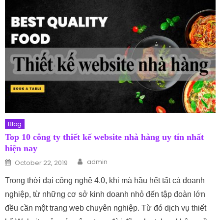
Blog
Top 10 công ty thiết kế website nhà hàng uy tín nhất
hiện nay
Author
Posted on
admin
October 22, 2019
Trong thời đại công nghệ 4.0, khi mà hầu hết tất cả doanh
nghiệp, từ những cơ sở kinh doanh nhỏ đến tập đoàn lớn
đều cần một trang web chuyên nghiệp. Từ đó dịch vụ thiết