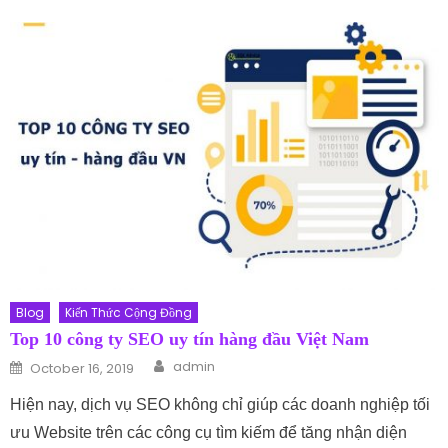
Blog
Kiến Thức Cộng Đồng
Top 10 công ty SEO uy tín hàng đầu Việt Nam
Author
Posted on
admin
October 16, 2019
Hiện nay, dịch vụ SEO không chỉ giúp các doanh nghiệp tối
ưu Website trên các công cụ tìm kiếm để tăng nhận diện