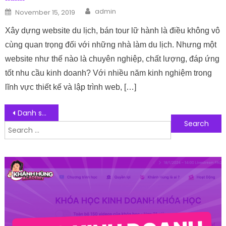
Author
Posted on
admin
November 15, 2019
Xây dựng website du lịch, bán tour lữ hành là điều không vô
cùng quan trọng đối với những nhà làm du lịch. Nhưng một
website như thế nào là chuyên nghiệp, chất lượng, đáp ứng
tốt nhu cầu kinh doanh? Với nhiều năm kinh nghiệm trong
lĩnh vực thiết kế và lập trình web, […]
Post navigation
Danh sách 10 phần mềm quản lý trường học, trung tâm giáo dục LMS chất lượng nhất
Search for:
Follow