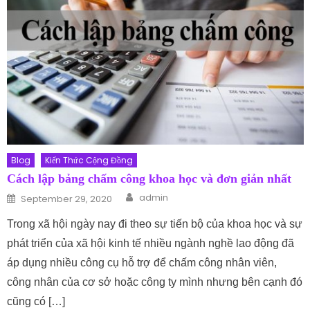
Blog
Kiến Thức Cộng Đồng
Cách lập bảng chấm công khoa học và đơn giản nhất
Author
Posted on
admin
September 29, 2020
Trong xã hội ngày nay đi theo sự tiến bộ của khoa học và sự
phát triển của xã hội kinh tế nhiều ngành nghề lao động đã
áp dụng nhiều công cụ hỗ trợ để chấm công nhân viên,
công nhân của cơ sở hoặc công ty mình nhưng bên cạnh đó
cũng có […]