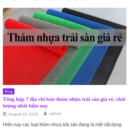
Blog
Tổng hợp 7 địa chỉ bán thảm nhựa trải sàn giá rẻ, chất
lượng nhất hiện nay
Author
Posted on
admin
August 23, 2023
Hiện nay các loại thảm nhựa trải sàn đang là một vật dụng