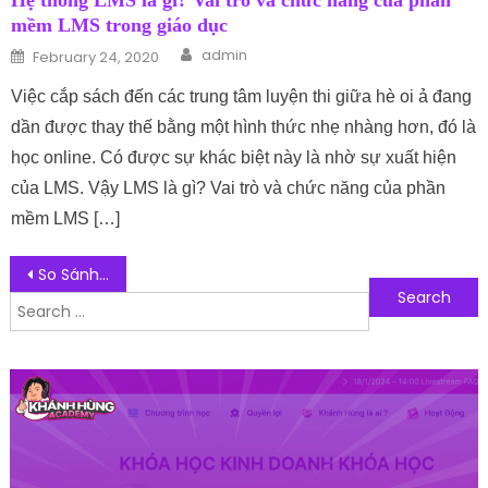
Hệ thống LMS là gì? Vai trò và chức năng của phần
mềm LMS trong giáo dục
Author
Posted on
admin
February 24, 2020
Việc cắp sách đến các trung tâm luyện thi giữa hè oi ả đang
dần được thay thế bằng một hình thức nhẹ nhàng hơn, đó là
học online. Có được sự khác biệt này là nhờ sự xuất hiện
của LMS. Vậy LMS là gì? Vai trò và chức năng của phần
mềm LMS […]
Post navigation
So Sánh Khóa Điện Tử Và Khóa Cơ: Nên Sử Dụng Loại Nào Tốt Nhất?
Search for:
Follow