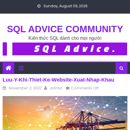
Skip to content
Sunday, August 09, 2026
SQL ADVICE COMMUNITY
Kiến thức SQL dành cho mọi người
Luu-Y-Khi-Thiet-Ke-Website-Xuat-Nhap-Khau
Posted on
Author
on luu-y-khi-
November 3, 2022
admin
Comments Off
thiet-ke-
website-xuat-
nhap-khau