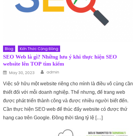
Blog
Kiến Thức Cộng Đồng
SEO Web là gì? Những lưu ý khi thực hiện SEO
website lên TOP tìm kiếm
Author
Posted on
admin
May 30, 2023
Việc sở hữu một website riêng cho mình là điều vô cùng cần
thiết đối với mỗi doanh nghiệp. Thế nhưng, để trang web
được phát triển thành công và được nhiều người biết đến.
Cần thực hiện SEO web để thúc đẩy website có được thứ
hạng cao trên Google. Đồng thời tăng tỷ lệ […]