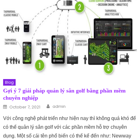
Blog
Gợi ý 7 giải pháp quản lý sân golf bằng phần mềm
chuyên nghiệp
Author
Posted on
admin
October 7, 2021
Với công nghệ phát triển như hiện nay thì không quá khó để
có thể quản lý sân golf với các phần mềm hỗ trợ chuyên
dụng. Một số cái tên phổ biến có thể kể đến như: Newway