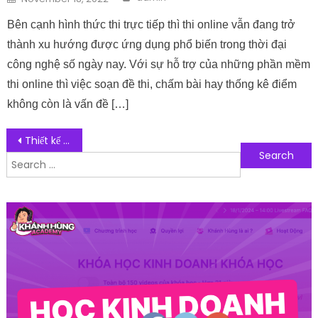
Bên cạnh hình thức thi trực tiếp thì thi online vẫn đang trở
thành xu hướng được ứng dụng phổ biến trong thời đại
công nghệ số ngày nay. Với sự hỗ trợ của những phần mềm
thi online thì việc soạn đề thi, chấm bài hay thống kê điểm
không còn là vấn đề […]
Post navigation
Thiết kế Website xuất nhập khẩu hàng hóa quốc tế
Search for:
Follow