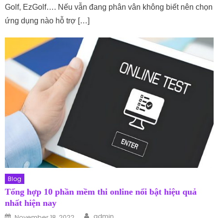
Golf, EzGolf…. Nếu vẫn đang phân vân không biết nên chọn
ứng dụng nào hỗ trợ […]
Blog
Tổng hợp 10 phần mềm thi online nổi bật hiệu quả
nhất hiện nay
Author
Posted on
admin
November 18, 2022