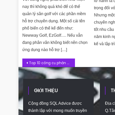
lữ hành là
nay thì không quá khó để có thể
trọng đối v
quản lý sân golf với các phần mềm
Nhưng một 
hỗ trợ chuyên dụng. Một số cái tên
chuyên ngh
phổ biến có thể kể đến như:
tốt nhu cầu
Newway Golf, EzGolf…. Nếu vẫn
năm kinh ng
đang phân vân không biết nên chọn
kế và lập t
ứng dụng nào hỗ trợ […]
Post navigation
Top 10 công cụ phân tích website chính xác nhất
GIỚI THIỆU
T
Cộng đồng SQL Advice được
Địa c
thành lập với mong muốn truyền
Q.Tâ