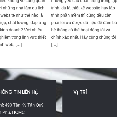
 điều không vô cùng quan
những yêu cầu quan trọng trong lậ
ới những nhà làm du lịch.
trình, dù là thiết kế website hay lập
website như thế nào là
trình phần mềm thì cũng đều cần
iệp, chất lượng, đáp ứng
phải tối ưu được dữ liệu để đảm b
 kinh doanh? Với nhiều
hệ thống có thể hoạt động tốt và
hiệm trong lĩnh vực thiết
chính xác nhất. Hãy cùng chúng tôi
rình web, […]
[…]
HÔNG TIN LIÊN HỆ
VỊ TRÍ
hỉ: 490 Tân Kỳ Tân Quý,
n Phú, HCMC