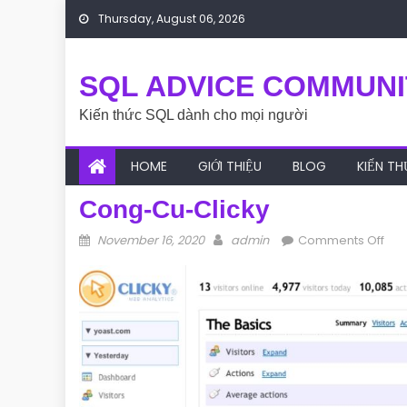
Skip to content
Thursday, August 06, 2026
SQL ADVICE COMMUNI
Kiến thức SQL dành cho mọi người
HOME
GIỚI THIỆU
BLOG
KIẾN T
Cong-Cu-Clicky
Posted on
Author
on 
November 16, 2020
admin
Comments Off