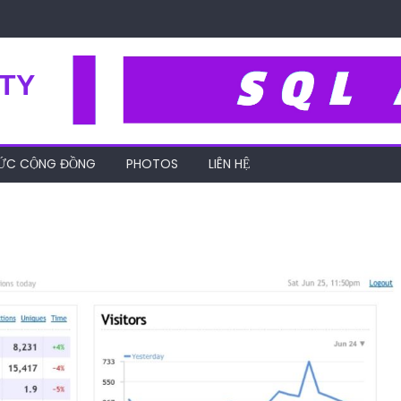
TY
HỨC CỘNG ĐỒNG
PHOTOS
LIÊN HỆ
cong-cu-clicky