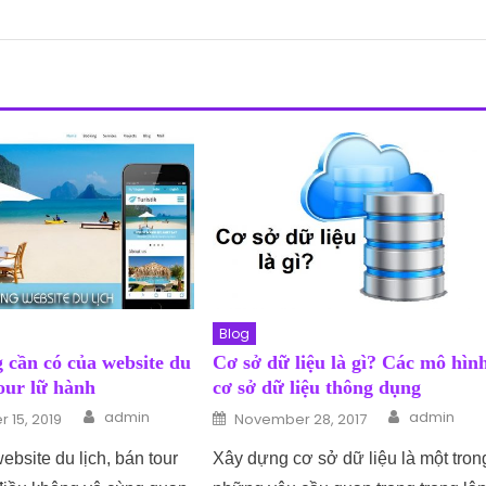
Blog
 cần có của website du
Cơ sở dữ liệu là gì? Các mô hìn
tour lữ hành
cơ sở dữ liệu thông dụng
Author
Author
n
Posted on
admin
admin
 15, 2019
November 28, 2017
bsite du lịch, bán tour
Xây dựng cơ sở dữ liệu là một tron