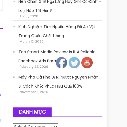
Nên Chọn Ghế Ngả Lưng Hay Ghế Cố Định –
Loại Nào Tốt Hơn?
April 1, 2026
Kinh Nghiệm Tìm Nguồn Hàng Đồ Ăn Vặt
Trung Quốc Chất Lượng
March 12, 2026
Follow
Top Smart Media Review: Is It A Reliable
Facebook Ads Partner?
February 22, 2026
Máy Pha Cà Phê Bị Rỉ Nước: Nguyên Nhân
& Cách Khắc Phục Hiệu Quả 100%
November 5, 2025
h
DANH MỤC
g
Danh mục