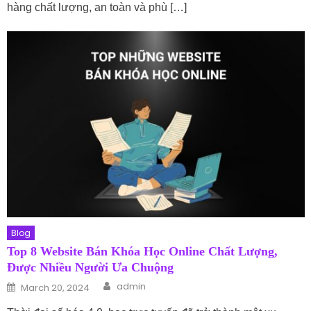
hàng chất lượng, an toàn và phù […]
Blog
Top 8 Website Bán Khóa Học Online Chất Lượng,
Được Nhiều Người Ưa Chuộng
Author
Posted on
admin
March 20, 2024