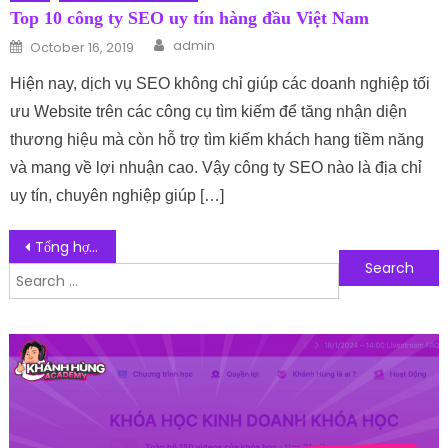
Top 10 công ty SEO uy tín hàng đầu Việt Nam
Author
Posted on
admin
October 16, 2019
Hiện nay, dịch vụ SEO không chỉ giúp các doanh nghiệp tối
ưu Website trên các công cụ tìm kiếm để tăng nhận diện
thương hiệu mà còn hỗ trợ tìm kiếm khách hang tiềm năng
và mang về lợi nhuận cao. Vậy công ty SEO nào là địa chỉ
uy tín, chuyên nghiệp giúp […]
Post navigation
Tổng hợp 10 phần mềm thi online nổi bật hiệu quả nhất hiện nay
Search for:
Follow